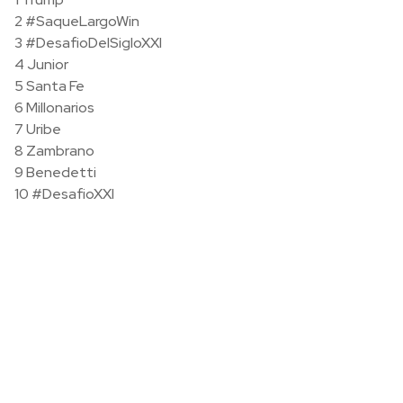
2 #SaqueLargoWin
3 #DesafioDelSigloXXI
4 Junior
5 Santa Fe
6 Millonarios
7 Uribe
8 Zambrano
9 Benedetti
10 #DesafioXXI