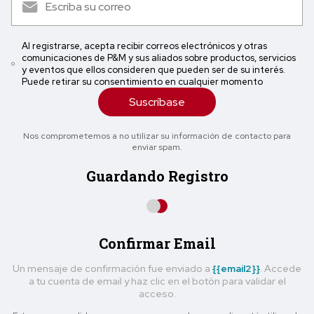
Al registrarse, acepta recibir correos electrónicos y otras
comunicaciones de P&M y sus aliados sobre productos, servicios
y eventos que ellos consideren que pueden ser de su interés.
Puede retirar su consentimiento en cualquier momento
Suscríbase
Nos comprometemos a no utilizar su información de contacto para
enviar spam.
Guardando Registro
Confirmar Email
Un mensaje de confirmación fue enviado a
{{email2}}
. Accede
a tu cuenta de email y haz clic en el botón para validar el
acceso.