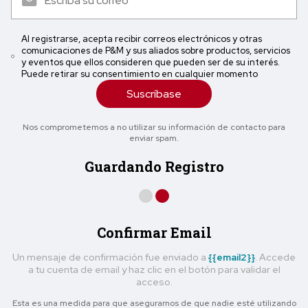
Al registrarse, acepta recibir correos electrónicos y otras
comunicaciones de P&M y sus aliados sobre productos, servicios
y eventos que ellos consideren que pueden ser de su interés.
Puede retirar su consentimiento en cualquier momento
Suscríbase
Nos comprometemos a no utilizar su información de contacto para
enviar spam.
Guardando Registro
Confirmar Email
Un mensaje de confirmación fue enviado a
{{email2}}
. Accede
a tu cuenta de email y haz clic en el botón para validar el
acceso.
Esta es una medida para que asegurarnos de que nadie esté utilizando