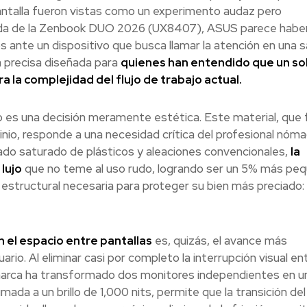
antalla fueron vistas como un experimento audaz pero
gada de la Zenbook DUO 2026 (UX8407), ASUS parece habe
 ante un dispositivo que busca llamar la atención en una s
a precisa diseñada para
quienes han entendido que un so
a la complejidad del flujo de trabajo actual.
 es una decisión meramente estética. Este material, que 
minio, responde a una necesidad crítica del profesional nómad
rcado saturado de plásticos y aleaciones convencionales,
la
lujo
que no teme al uso rudo, logrando ser un 5% más pe
d estructural necesaria para proteger su bien más preciado:
n el espacio entre pantallas
es, quizás, el avance más
rio. Al eliminar casi por completo la interrupción visual ent
 marca ha transformado dos monitores independientes en un
ada a un brillo de 1,000 nits, permite que la transición del