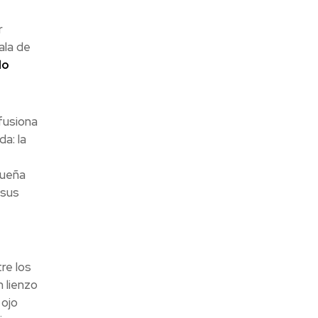
r
ala de
lo
fusiona
a: la
queña
 sus
re los
 lienzo
 ojo