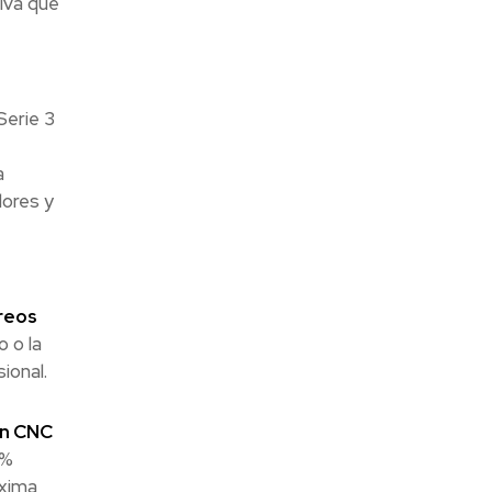
tiva que
Serie 3
a
dores y
éreos
 o la
ional.
n CNC
8%
áxima