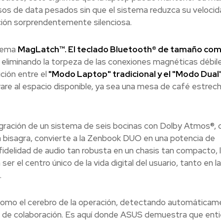
sos de data pesados sin que el sistema reduzca su velocid
ión sorprendentemente silenciosa.
stema
MagLatch™. El teclado Bluetooth® de tamaño co
, eliminando la torpeza de las conexiones magnéticas débile
ción entre el
"Modo Laptop" tradicional y el "Modo Dual
ware al espacio disponible, ya sea una mesa de café estrech
egración de un sistema de seis bocinas con Dolby Atmos®, 
ia bisagra, convierte a la Zenbook DUO en una potencia de
idelidad de audio tan robusta en un chasis tan compacto, 
er el centro único de la vida digital del usuario, tanto en la
.
como el cerebro de la operación, detectando automáticame
s de colaboración. Es aquí donde ASUS demuestra que enti