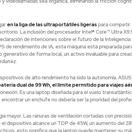
 y videollamadas sea orgánica, eliminando la fricción cogni
gar
en la liga de las ultraportátiles ligeras
para competir
itorio. La inclusión del procesador Intel® Core™ Ultra X9 
claración de intenciones sobre el futuro de la Inteligencia
OPS de rendimiento de IA, esta máquina está preparada par
generativo de forma local, un activo invaluable para crea
ediatez.
ispositivos de alto rendimiento ha sido la autonomía. ASUS
atería dual de 99 Wh, el límite permitido para viajes a
exión. Es una laptop diseñada para el vuelo transatlántico
ncontrar un enchufe no debería ser la prioridad del profes
gía mayor. Las ranuras de ventilación cortadas con precisió
 el dispositivo alcance un TDP de 45W, un aumento del 2
rácticos, esto significa que la laptop puede mantener su m