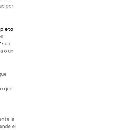
ad por
mpleto
s.
"
sea
a o un
que
lo que
nte la
ende el