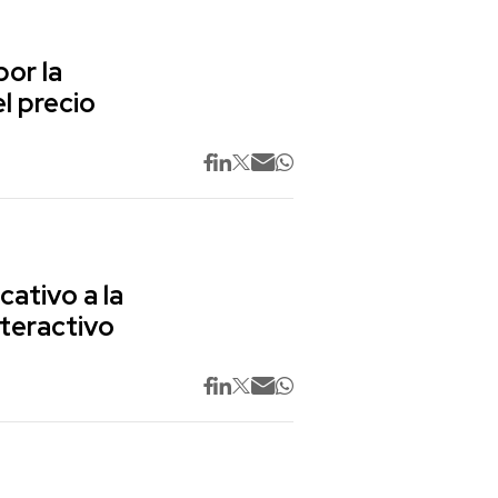
or la
l precio
cativo a la
nteractivo