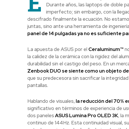
E
Durante años, las laptops de doble p
imperfecto; sin embargo, con la lle
descifrado finalmente la ecuación. No estamos
juntas, sino ante una herramienta de ingenierí
panel de 14 pulgadas ya no es suficiente par
La apuesta de ASUS por el
Ceraluminum™
no
la calidez de la cerámica con la rigidez del alu
durabilidad sin el castigo del peso. En un me
Zenbook DUO se siente como un objeto de 
que su predecesora sin sacrificar la integrida
pantallas.
Hablando de visuales,
la reducción del 70% e
significativo en términos de experiencia de usua
dos paneles
ASUS Lumina Pro OLED 3K
, la
continuo de 144Hz. Esta continuidad visual, sum