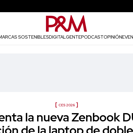
MARCAS SOSTENIBLES
DIGITAL
GENTE
PODCAST
OPINIÓN
EVE
CES 2026
enta la nueva Zenbook D
ción de la laptop de doble