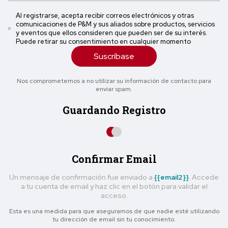
Al registrarse, acepta recibir correos electrónicos y otras
comunicaciones de P&M y sus aliados sobre productos, servicios
y eventos que ellos consideren que pueden ser de su interés.
Puede retirar su consentimiento en cualquier momento
Suscríbase
Nos comprometemos a no utilizar su información de contacto para
enviar spam.
Guardando Registro
Confirmar Email
Un mensaje de confirmación fue enviado a
{{email2}}
. Accede
a tu cuenta de email y haz clic en el botón para validar el
acceso.
Esta es una medida para que asegurarnos de que nadie esté utilizando
tu dirección de email sin tu conocimiento.