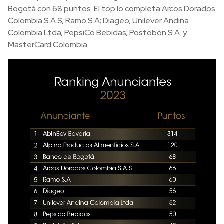
Bogotá con 68 puntos. El top lo completa Arcos Dorados
Colombia S.A.S; Ramo S.A; Diageo; Unilever Andina
Colombia Ltda; PepsiCo Bebidas; Postobón S.A. y
MasterCard Colombia.