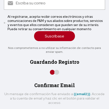
Al registrarse, acepta recibir correos electrónicos y otras
comunicaciones de P&M y sus aliados sobre productos, servicios
y eventos que ellos consideren que pueden ser de su interés.
Puede retirar su consentimiento en cualquier momento
Suscríbase
Nos comprometemos a no utilizar su información de contacto para
enviar spam.
Guardando Registro
Confirmar Email
Un mensaje de confirmación fue enviado a
{{email2}}
. Accede
a tu cuenta de email y haz clic en el botón para validar el
acceso.