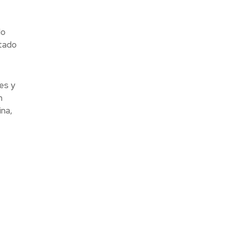
do
ntado
es y
n
ina,