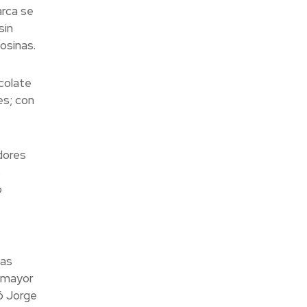
arca se
sin
osinas.
colate
es; con
dores
s
o
las
r mayor
ó Jorge