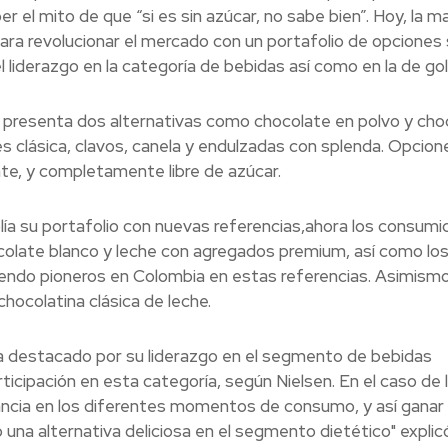
er el mito de que “si es sin azúcar, no sabe bien”. Hoy, la m
para revolucionar el mercado con un portafolio de opciones 
l liderazgo en la categoría de bebidas así como en la de gol
e presenta dos alternativas como chocolate en polvo y cho
s clásica, clavos, canela y endulzadas con splenda. Opcion
te, y completamente libre de azúcar.
ía su portafolio con nuevas referencias,ahora los consumi
colate blanco y leche con agregados premium, así como lo
endo pioneros en Colombia en estas referencias. Asimism
hocolatina clásica de leche.
a destacado por su liderazgo en el segmento de bebidas
icipación en esta categoría, según Nielsen. En el caso de 
evancia en los diferentes momentos de consumo, y así gana
una alternativa deliciosa en el segmento dietético" explic