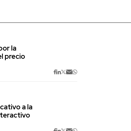
or la
l precio
cativo a la
nteractivo