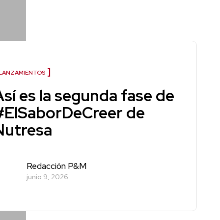
LANZAMIENTOS
Así es la segunda fase de
#ElSaborDeCreer de
Nutresa
Redacción P&M
junio 9, 2026