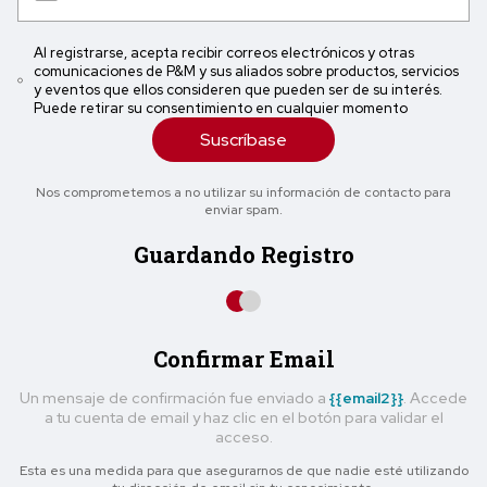
Al registrarse, acepta recibir correos electrónicos y otras
comunicaciones de P&M y sus aliados sobre productos, servicios
y eventos que ellos consideren que pueden ser de su interés.
Puede retirar su consentimiento en cualquier momento
Suscríbase
Nos comprometemos a no utilizar su información de contacto para
enviar spam.
Guardando Registro
Confirmar Email
Un mensaje de confirmación fue enviado a
{{email2}}
. Accede
a tu cuenta de email y haz clic en el botón para validar el
acceso.
Esta es una medida para que asegurarnos de que nadie esté utilizando