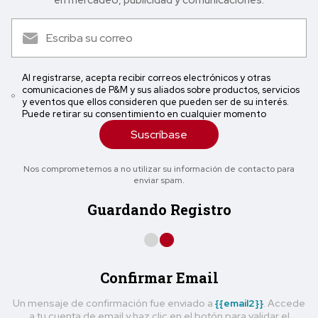
Al registrarse, acepta recibir correos electrónicos y otras
comunicaciones de P&M y sus aliados sobre productos, servicios
y eventos que ellos consideren que pueden ser de su interés.
Puede retirar su consentimiento en cualquier momento
Suscríbase
Nos comprometemos a no utilizar su información de contacto para
enviar spam.
Guardando Registro
Confirmar Email
Un mensaje de confirmación fue enviado a
{{email2}}
. Accede
a tu cuenta de email y haz clic en el botón para validar el