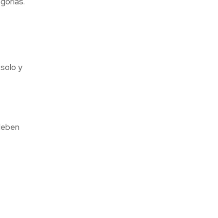
gorías.
solo y
 deben