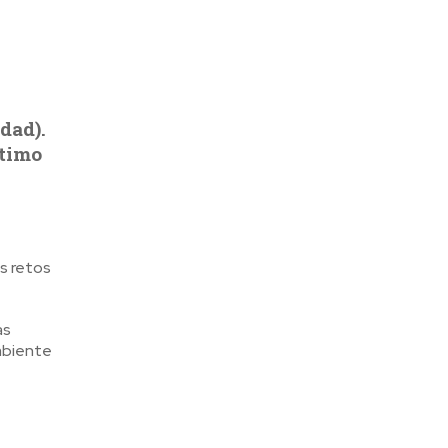
dad).
ltimo
os retos
as
mbiente