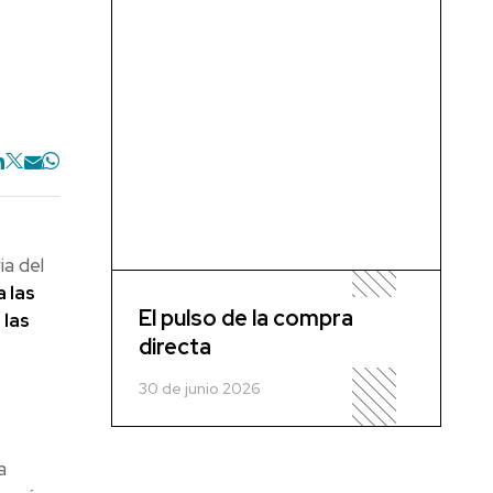
ia del
 las
El pulso de la compra
 las
directa
30 de junio 2026
a