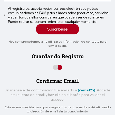
Al registrarse, acepta recibir correos electrónicos y otras
comunicaciones de P&M y sus aliados sobre productos, servicios
y eventos que ellos consideren que pueden ser de su interés.
Puede retirar su consentimiento en cualquier momento
Suscríbase
Nos comprometemos a no utilizar su información de contacto para
enviar spam.
Guardando Registro
Confirmar Email
Un mensaje de confirmación fue enviado a
{{email2}}
. Accede
a tu cuenta de email y haz clic en el botón para validar el
acceso.
Esta es una medida para que asegurarnos de que nadie esté utilizando
tu dirección de email sin tu conocimiento.