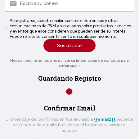
Al registrarse, acepta recibir correos electrónicos y otras
comunicaciones de P&M y sus aliados sobre productos, servicios
y eventos que ellos consideren que pueden ser de su interés.
Puede retirar su consentimiento en cualquier momento
Suscríbase
Nos comprometemos a no utilizar su información de contacto para
enviar spam.
Guardando Registro
Confirmar Email
Un mensaje de confirmación fue enviado a
{{email2}}
. Accede
a tu cuenta de email y haz clic en el botón para validar el
acceso.