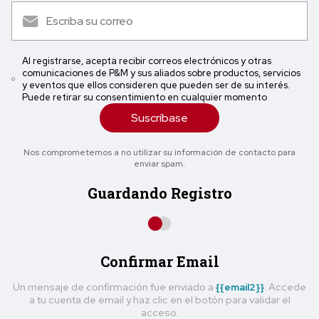
Al registrarse, acepta recibir correos electrónicos y otras
comunicaciones de P&M y sus aliados sobre productos, servicios
y eventos que ellos consideren que pueden ser de su interés.
Puede retirar su consentimiento en cualquier momento
Suscríbase
Nos comprometemos a no utilizar su información de contacto para
enviar spam.
Guardando Registro
Confirmar Email
Un mensaje de confirmación fue enviado a
{{email2}}
. Accede
a tu cuenta de email y haz clic en el botón para validar el
acceso.