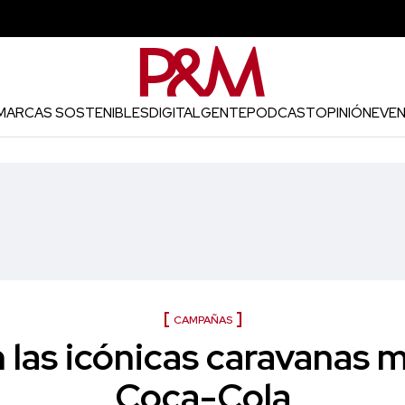
MARCAS SOSTENIBLES
DIGITAL
GENTE
PODCAST
OPINIÓN
EVE
CAMPAÑAS
 las icónicas caravanas m
Coca-Cola