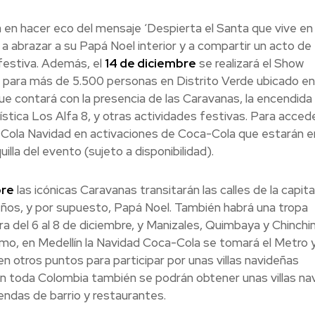
 en hacer eco del mensaje ‘Despierta el Santa que vive en t
 a abrazar a su Papá Noel interior y a compartir un acto de
festiva. Además, el
14 de diciembre
se realizará el Show
para más de 5.500 personas en Distrito Verde ubicado en 
 que contará con la presencia de las Caravanas, la encendida
ística Los Alfa 8, y otras actividades festivas. Para acced
Cola Navidad en activaciones de Coca-Cola que estarán e
uilla del evento (sujeto a disponibilidad).
bre
las icónicas Caravanas transitarán las calles de la capita
os, y por supuesto, Papá Noel. También habrá una tropa
a del 6 al 8 de diciembre, y Manizales, Quimbaya y Chinchin
mo, en Medellín la Navidad Coca-Cola se tomará el Metro y,
 en otros puntos para participar por unas villas navideñas
. En toda Colombia también se podrán obtener unas villas n
ndas de barrio y restaurantes.