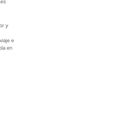
nes
or y
viaje e
ola en