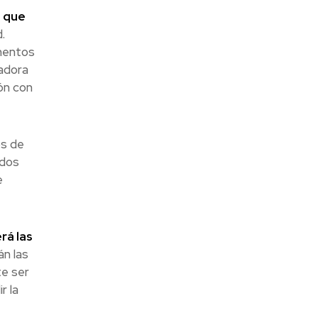
a que
.
imentos
vadora
ión con
os de
odos
e
rá las
n las
te ser
r la