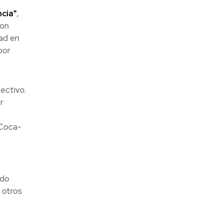
ncia"
,
con
ad en
por
ectivo.
r
 Coca-
ndo
 otros