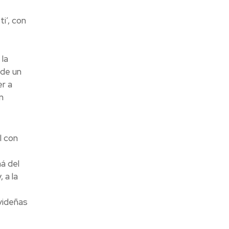
i’, con
la
 de un
er a
n
l con
á del
 a la
avideñas