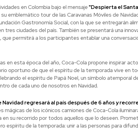
tividades en Colombia bajo el mensaje
"Despierta el Sant
 de su emblemático tour de las Caravanas Móviles de Navidad
undación Gastronomía Social, con la que se entregarán al
en tres ciudades del país. También se presentará una inno
al, que permitirá a los participantes entablar una conversac
s en esta época del año, Coca-Cola propone inspirar act
rio oportuno de que el espíritu de la temporada vive en t
lebrando el espíritu de Papá Noel, un símbolo atemporal d
ntro de cada uno de nosotros en Navidad.
e Navidad regresará al país después de 6 años y recorre
s mágicas de los icónicos camiones de Coca-Cola iluminará
ca en su recorrido por todos aquellos que lo deseen. Prome
 espíritu de la temporada: unir a las personas para difundi