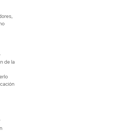
dores,
mo
e
n de la
erlo
icación
r
n