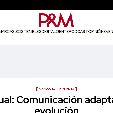
MARCAS SOSTENIBLES
DIGITAL
GENTE
PODCAST
OPINIÓN
EVE
MONODUAL LE CUENTA
al: Comunicación adapta
evolución