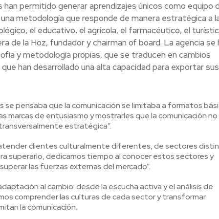
s han permitido generar aprendizajes únicos como equipo 
s una metodología que responde de manera estratégica a l
ico, el educativo, el agrícola, el farmacéutico, el turístic
vera de la Hoz, fundador y chairman of board. La agencia se 
losofía y metodología propias, que se traducen en cambios
s que han desarrollado una alta capacidad para exportar sus
s se pensaba que la comunicación se limitaba a formatos bási
las marcas de entusiasmo y mostrarles que la comunicación no 
s transversalmente estratégica”.
tender clientes culturalmente diferentes, de sectores distin
ara superarlo, dedicamos tiempo al conocer estos sectores y
superar las fuerzas externas del mercado”.
adaptación al cambio: desde la escucha activa y el análisis de
amos comprender las culturas de cada sector y transformar
mitan la comunicación.