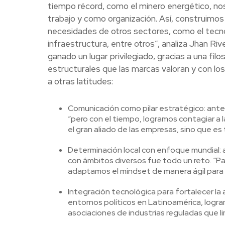
tiempo récord, como el minero energético, no
trabajo y como organización. Así, construimo
necesidades de otros sectores, como el tecnológ
infraestructura, entre otros”, analiza Jhan Ri
ganado un lugar privilegiado, gracias a una fi
estructurales que las marcas valoran y con lo
a otras latitudes:
Comunicación como pilar estratégico: ante
“pero con el tiempo, logramos contagiar a 
el gran aliado de las empresas, sino que e
Determinación local con enfoque mundial: a
con ámbitos diversos fue todo un reto. “P
adaptamos el mindset de manera ágil para 
Integración tecnológica para fortalecer la 
entornos políticos en Latinoamérica, logr
asociaciones de industrias reguladas que li