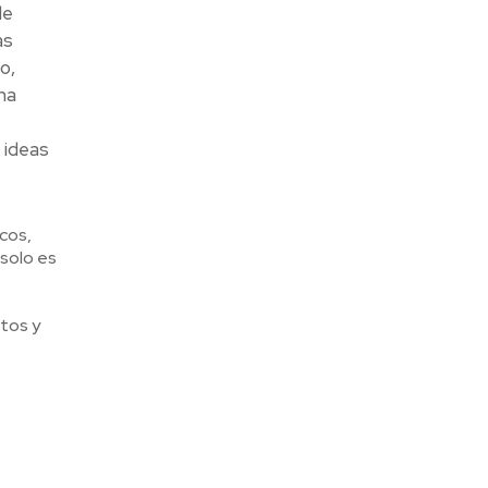
de
as
o,
ha
 ideas
cos,
solo es
tos y