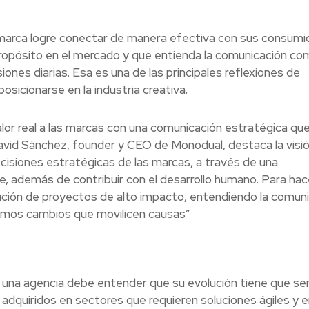
 marca logre conectar de manera efectiva con sus consumi
 propósito en el mercado y que entienda la comunicación co
iones diarias. Esa es una de las principales reflexiones de
sicionarse en la industria creativa.
alor real a las marcas con una comunicación estratégica qu
vid Sánchez, founder y CEO de Monodual, destaca la visió
ecisiones estratégicas de las marcas, a través de una
, además de contribuir con el desarrollo humano. Para hac
cución de proyectos de alto impacto, entendiendo la comun
ciemos cambios que movilicen causas”
una agencia debe entender que su evolución tiene que se
 adquiridos en sectores que requieren soluciones ágiles y e