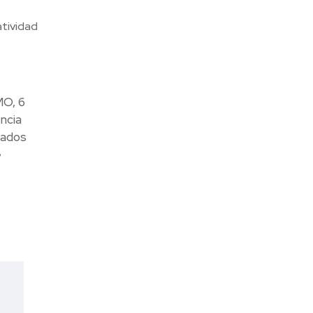
atividad
MO, 6
ncia
tados
e