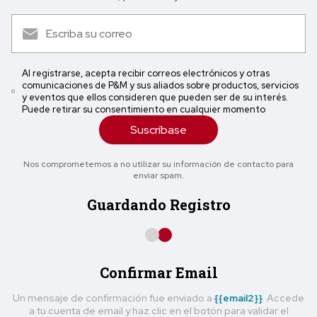
Al registrarse, acepta recibir correos electrónicos y otras
comunicaciones de P&M y sus aliados sobre productos, servicios
y eventos que ellos consideren que pueden ser de su interés.
Puede retirar su consentimiento en cualquier momento
Suscríbase
Nos comprometemos a no utilizar su información de contacto para
enviar spam.
Guardando Registro
Confirmar Email
Un mensaje de confirmación fue enviado a
{{email2}}
. Accede
a tu cuenta de email y haz clic en el botón para validar el