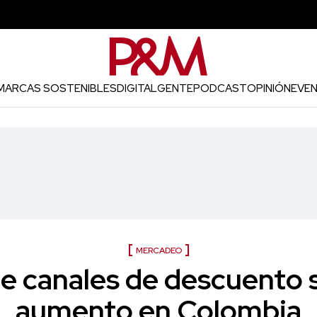
MARCAS SOSTENIBLES
DIGITAL
GENTE
PODCAST
OPINIÓN
EVE
MERCADEO
de canales de descuento 
aumento en Colombia