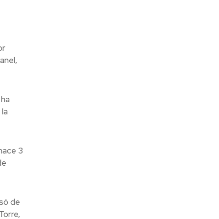
or
anel,
 ha
la
hace 3
de
asó de
Torre,