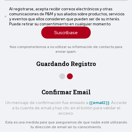
Al registrarse, acepta recibir correos electrónicos y otras
comunicaciones de P&M y sus aliados sobre productos, servicios
y eventos que ellos consideren que pueden ser de su interés.
Puede retirar su consentimiento en cualquier momento
Suscríbase
Nos comprometemos a no utilizar su información de contacto para
enviar spam.
Guardando Registro
Confirmar Email
Un mensaje de confirmación fue enviado a
{{email2}}
. Accede
a tu cuenta de email y haz clic en el botón para validar el
acceso.
Esta es una medida para que asegurarnos de que nadie esté utilizando
tu dirección de email sin tu conocimiento.