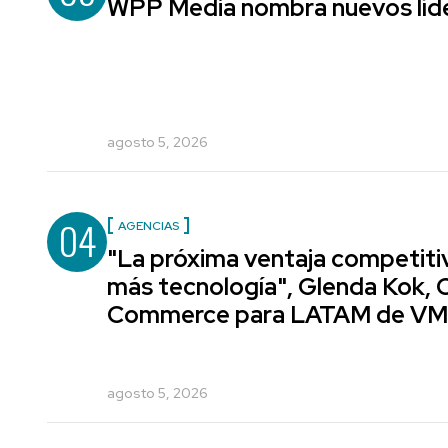
WPP Media nombra nuevos líde
agosto 5, 2026
04
AGENCIAS
"La próxima ventaja competiti
más tecnología", Glenda Kok, 
Commerce para LATAM de V
agosto 5, 2026