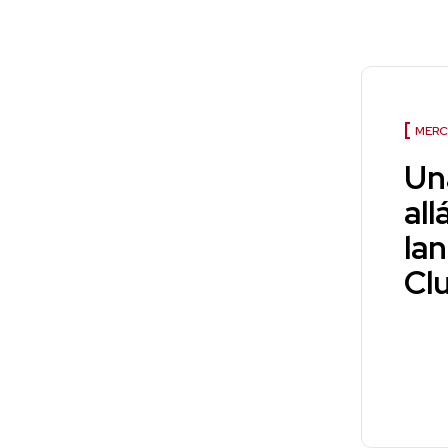
MERC
Un
all
la
Cl