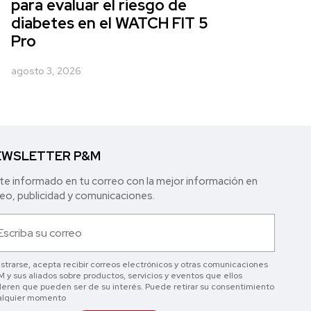
para evaluar el riesgo de
diabetes en el WATCH FIT 5
Pro
agosto 3, 2026
WSLETTER P&M
e informado en tu correo con la mejor in formación en
o, publicidad y comunicaciones.
istrarse, acepta recibir correos electrónicos y otras comunicaciones
 y sus aliados sobre productos, servicios y eventos que ellos
eren que pueden ser de su interés. Puede retirar su consentimiento
alquier momento