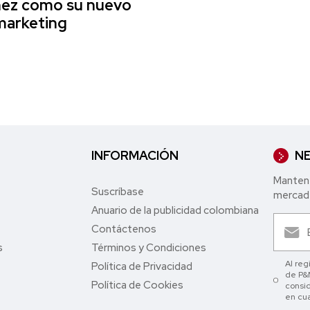
nez como su nuevo
marketing
INFORMACIÓN
NE
Mantent
Suscríbase
mercade
Anuario de la publicidad colombiana
Contáctenos
s
Términos y Condiciones
Al reg
Política de Privacidad
de P&M
Política de Cookies
consid
en cu