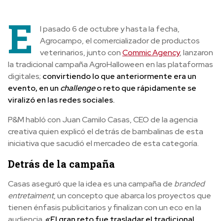
E
l pasado 6 de octubre y hasta la fecha,
Agrocampo, el comercializador de productos
veterinarios, junto con
Commic Agency
, lanzaron
la tradicional campaña AgroHalloween en las plataformas
digitales;
convirtiendo lo que anteriormente era un
evento, en un
challenge
o reto que rápidamente se
viralizó en las redes sociales.
P&M habló con Juan Camilo Casas, CEO de la agencia
creativa quien explicó el detrás de bambalinas de esta
iniciativa que sacudió el mercadeo de esta categoría.
Detrás de la campaña
Casas aseguró que la idea es una campaña de
branded
entretaiment
, un concepto que abarca los proyectos que
tienen énfasis publicitarios y finalizan con un eco en la
audiencia.
«El gran reto fue trasladar el tradicional