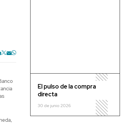
 Banco
El pulso de la compra
tancia
directa
as
30 de junio 2026
ineda,