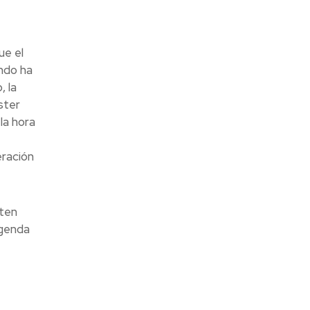
ue el
ndo ha
, la
ster
la hora
eración
iten
agenda