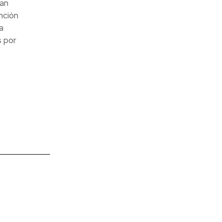
Han
nción
a
s por