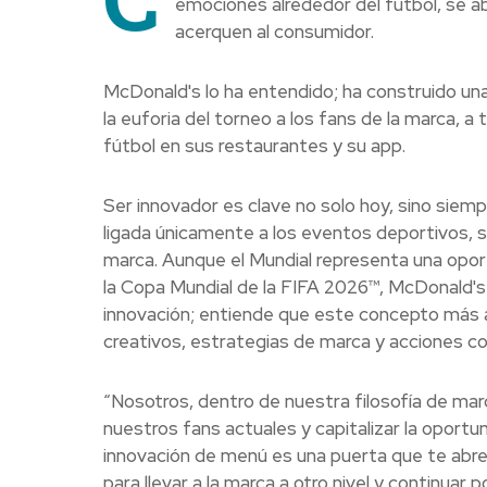
emociones alrededor del fútbol, se ab
acerquen al consumidor.
McDonald's lo ha entendido; ha construido un
la euforia del torneo a los fans de la marca, a
fútbol en sus restaurantes y su app.
Ser innovador es clave no solo hoy, sino siem
ligada únicamente a los eventos deportivos, 
marca. Aunque el Mundial representa una opor
la Copa Mundial de la FIFA 2026™, McDonald's 
innovación; entiende que este concepto más a
creativos, estrategias de marca y acciones co
“Nosotros, dentro de nuestra filosofía de ma
nuestros fans actuales y capitalizar la oport
innovación de menú es una puerta que te abre e
para llevar a la marca a otro nivel y continua