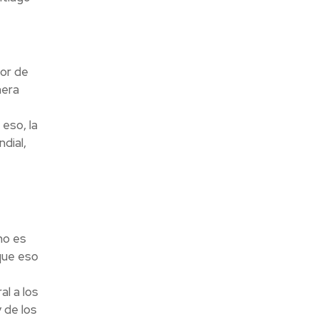
dor de
nera
eso, la
dial,
no es
que eso
l a los
 de los