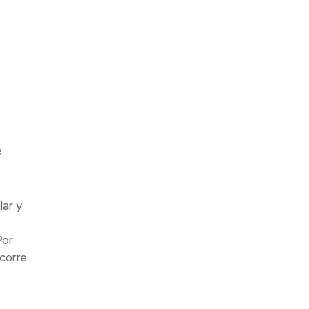
e
lar y
Por
corre