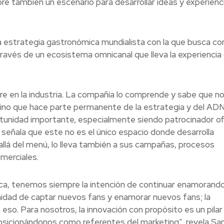
re también un escenario para desarrollar ideas y experienc
a estrategia gastronómica mundialista con la que busca co
 través de un ecosistema omnicanal que lleva la experiencia 
pre en la industria. La compañía lo comprende y sabe que n
sino que hace parte permanente de la estrategia y del ADN
tunidad importante, especialmente siendo patrocinador ofi
señala que este no es el único espacio donde desarrolla
llá del menú, lo lleva también a sus campañas, procesos
merciales.
rca, tenemos siempre la intención de continuar enamorando
unidad de captar nuevos fans y enamorar nuevos fans; la
so. Para nosotros, la innovación con propósito es un pilar
r posicionándonos como referentes del marketing”, revela Sa