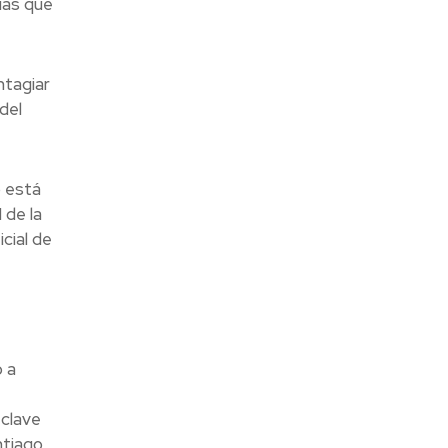
ias que
ntagiar
del
o está
 de la
cial de
 a
 clave
ntiago