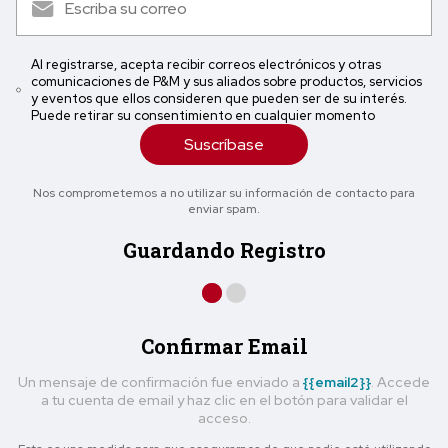
Al registrarse, acepta recibir correos electrónicos y otras
comunicaciones de P&M y sus aliados sobre productos, servicios
y eventos que ellos consideren que pueden ser de su interés.
Puede retirar su consentimiento en cualquier momento
Suscríbase
Nos comprometemos a no utilizar su información de contacto para
enviar spam.
Guardando Registro
Confirmar Email
Un mensaje de confirmación fue enviado a
{{email2}}
. Accede
a tu cuenta de email y haz clic en el botón para validar el
acceso.