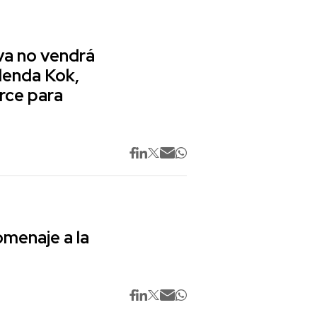
va no vendrá
lenda Kok,
rce para
omenaje a la