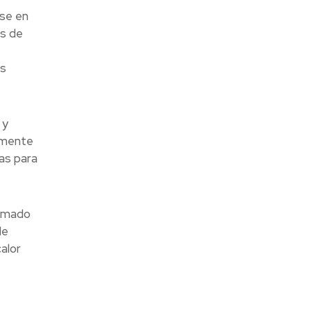
rse en
os de
as
 y
amente
as para
timado
de
alor