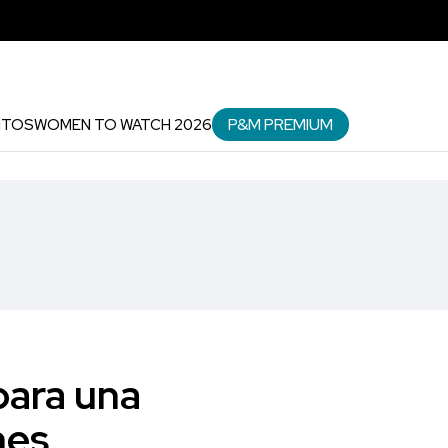
P&M PREMIUM
NTOS
WOMEN TO WATCH 2026
para una
nes