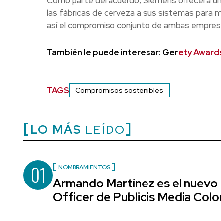
Como parte del acuerdo, Siemens ofrecerá un
las fábricas de cerveza a sus sistemas para 
así el compromiso conjunto de ambas empresas 
También le puede interesar:
Ger
ety Awards
TAGS
Compromisos sostenibles
LO MÁS
LEÍDO
01
NOMBRAMIENTOS
Armando Martínez es el nuevo
Officer de Publicis Media Col