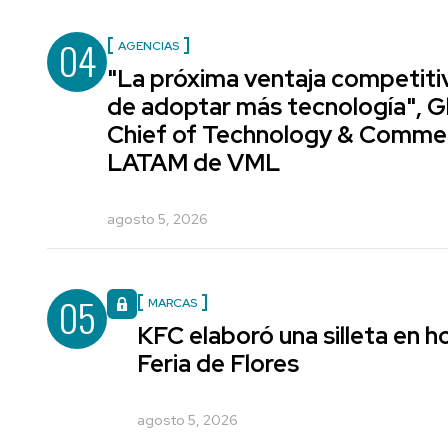
04
AGENCIAS
"La próxima ventaja competiti
de adoptar más tecnología", G
Chief of Technology & Comme
LATAM de VML
agosto 5, 2026
05
MARCAS
KFC elaboró una silleta en h
Feria de Flores
agosto 5, 2026