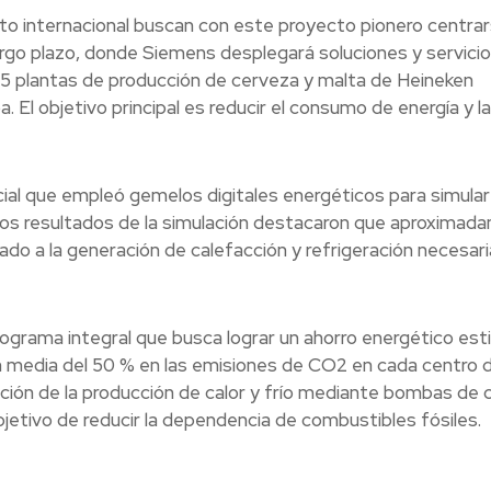
o internacional buscan con este proyecto pionero centra
rgo plazo, donde Siemens desplegará soluciones y servici
5 plantas de producción de cerveza y malta de Heineken
. El objetivo principal es reducir el consumo de energía y l
cial que empleó gemelos digitales energéticos para simular
 Los resultados de la simulación destacaron que aproximad
do a la generación de calefacción y refrigeración necesari
rama integral que busca lograr un ahorro energético es
ón media del 50 % en las emisiones de CO2 en cada centro 
ación de la producción de calor y frío mediante bombas de c
bjetivo de reducir la dependencia de combustibles fósiles.