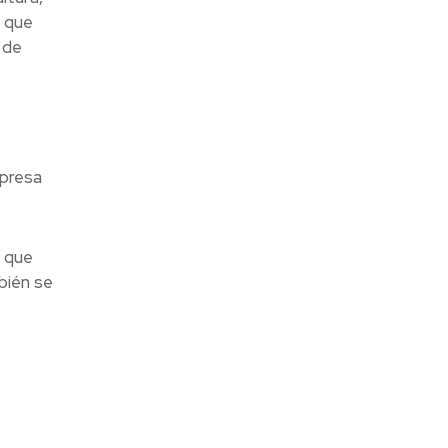
s que
 de
mpresa
a que
bién se