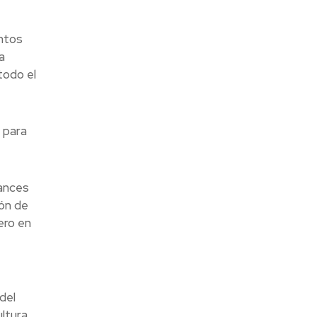
ntos
a
todo el
 para
vances
ión de
ero en
del
ltura,