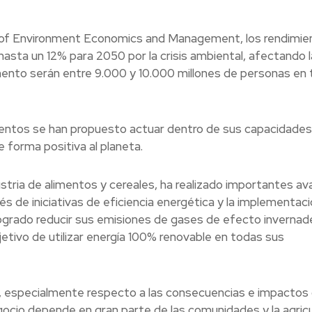
l of Environment Economics and Management, los rendimie
 hasta un 12% para 2050 por la crisis ambiental, afectando l
ento serán entre 9.000 y 10.000 millones de personas en 
imentos se han propuesto actuar dentro de sus capacidades
 forma positiva al planeta.
ndustria de alimentos y cereales, ha realizado importantes a
és de iniciativas de eficiencia energética y la implementac
logrado reducir sus emisiones de gases de efecto invernad
bjetivo de utilizar energía 100% renovable en todas sus
 especialmente respecto a las consecuencias e impactos 
ocio depende en gran parte de las comunidades y la agricu