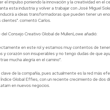
r el impulso poniendo la innovación y la creatividad en el c
ta esta industria y volver a trabajar con José Miguel Soko
ducirá a ideas transformadoras que pueden tener un en
 clientes". comentó Carlos.
e del Consejo Creativo Global de MullenLowe añadió:
rfectamente en este rol y estamos muy contentos de tener
ideas y corazón son insuperables y no tengo dudas de que ay
trae mucha alegría en el camino".
lave de la compañía, pues actualmente es la red más efe
l Índice Global Effies, con un reciente crecimiento de dos d
 Latam en nuevos negocios.