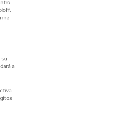
entro
loff,
orme
 su
udará a
ctiva
ígitos