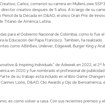
Creativo; Carlos, comenzó su carrera en MullenLowe SSP
director creativo después de 5 años. A lo largo de su carre
ck Pencil de la Década en D&AD, el único Gran Prix de Innov
e Titanio de América Latina.
as para el Gobierno Nacional de Colombia, como lo fue el
ra la Educación del Papa Francisco. También, ha realizado
lientes como ABInBev, Unilever, Edgewell, Burger King y Aru
vative & Inspiring Individuals” de Adweek en 2022, el 2º 
mérica en 2020 y fue nombrado el profesional de publicida
te de su trabajo está incluido en el libro Game Changer
n Cannes Lions, D&AD, Clio Awards y Ojo de Iberoamérica, 
mo, es como volver a casa. Con sus recientes premios y el