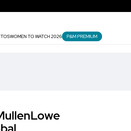
P&M PREMIUM
NTOS
WOMEN TO WATCH 2026
 MullenLowe
bal