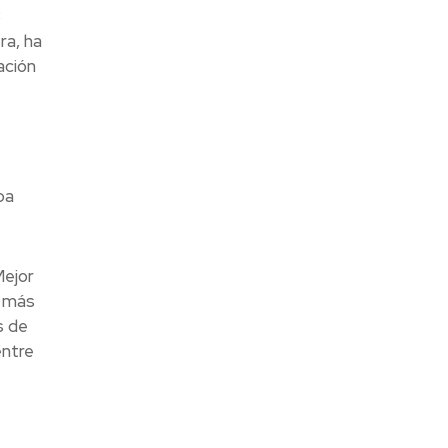
3
ra, ha
ación
ba
Mejor
d más
s de
entre