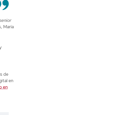
senior
, María
y
es de
ital en
o en