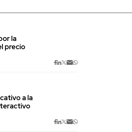
or la
l precio
cativo a la
nteractivo