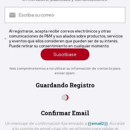
Al registrarse, acepta recibir correos electrónicos y otras
comunicaciones de P&M y sus aliados sobre productos, servicios
y eventos que ellos consideren que pueden ser de su interés.
Puede retirar su consentimiento en cualquier momento
Suscríbase
Nos comprometemos a no utilizar su información de contacto para
enviar spam.
Guardando Registro
Confirmar Email
Un mensaje de confirmación fue enviado a
{{email2}}
. Accede
a tu cuenta de email y haz clic en el botón para validar el