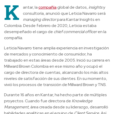
K
antar, la
compañía
global de datos,
insights
y
consultoría, anunció que Leticia Navarro será
managing director
para Kantar Insights en
Colombia. Desde febrero de 2020, Leticia estaba
desempeñado el cargo de
chief commercial officer
en la
compañía.
Leticia Navarro tiene amplia experiencia en investigación
de mercados y conocimiento de consumidor, ha
trabajado en estas áreas desde 2005.
Inició su carrera en
Millward Brown Colombia en ese mismo año y ocupó el
cargo de directora de cuentas, alcanzando los más altos
niveles de satisfacción de sus clientes. En su momento,
vivió los procesos de transición de Millward Brown y TNS.
Durante 16 años en Kantar, ha hecho parte de múltiples
proyectos. Cuando fue directora de
Knowledge
Management
, área creada desde su liderazgo, desarrolló
habilidades analíticas en el equipo de
Client Service.
Así