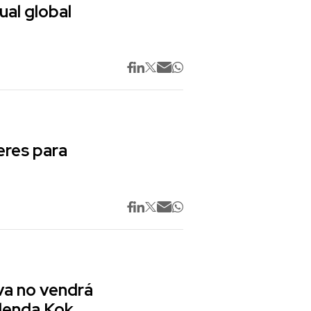
ual global
res para
va no vendrá
lenda Kok,