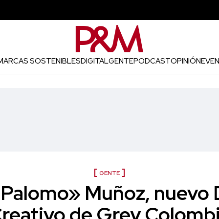
MARCAS SOSTENIBLES
DIGITAL
GENTE
PODCAST
OPINIÓN
EVE
GENTE
«Palomo» Muñoz, nuevo D
reativo de Grey Colomb