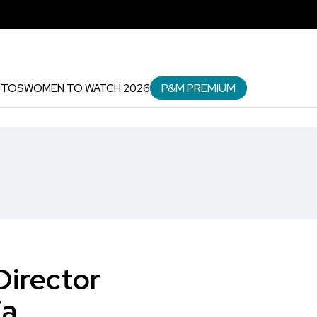
P&M PREMIUM
NTOS
WOMEN TO WATCH 2026
irector
ia