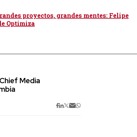
randes proyectos, grandes mentes: Felipe
de Optimiza
 Chief Media
ombia