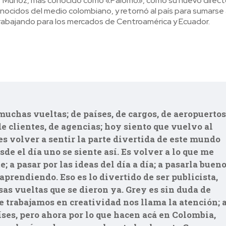
scar Muñoz, más conocido como «Palomo», como su nuevo direct
nocidos del medio colombiano, y retornó al país para sumarse 
 trabajando para los mercados de Centroamérica y Ecuador.
 muchas vueltas; de países, de cargos, de aeropuertos
de clientes, de agencias; hoy siento que vuelvo al
 es volver a sentir la parte divertida de este mundo
sde el día uno se siente así. Es volver a lo que me
e; a pasar por las ideas del día a día; a pasarla bueno
aprendiendo. Eso es lo divertido de ser publicista,
sas vueltas que se dieron ya. Grey es sin duda de
 trabajamos en creatividad nos llama la atención; a
íses, pero ahora por lo que hacen acá en Colombia,