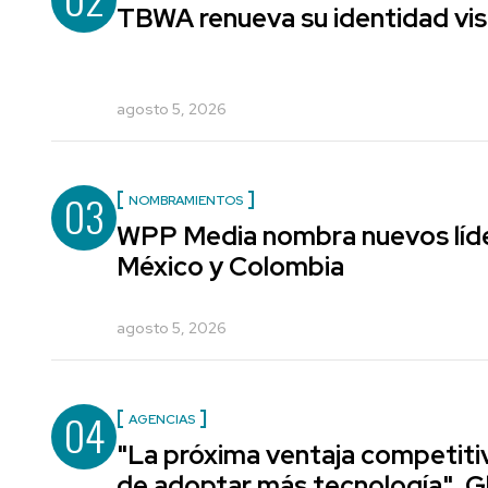
TBWA renueva su identidad vis
agosto 5, 2026
03
NOMBRAMIENTOS
WPP Media nombra nuevos líde
México y Colombia
agosto 5, 2026
04
AGENCIAS
"La próxima ventaja competiti
de adoptar más tecnología", G