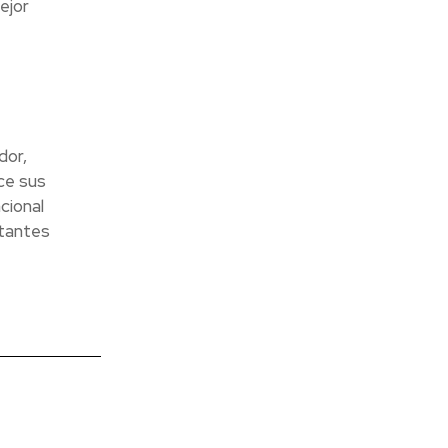
ejor
dor,
ce sus
cional
rtantes