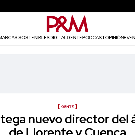
MARCAS SOSTENIBLES
DIGITAL
GENTE
PODCAST
OPINIÓN
EVE
GENTE
tega nuevo director del á
de Llorente y Cuenca