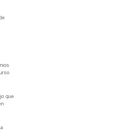
de
emios
Curso
jo que
en
ha