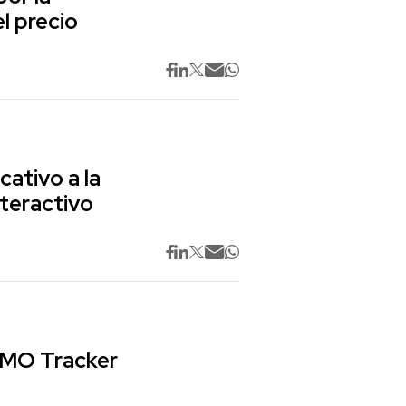
l precio
cativo a la
nteractivo
 CMO Tracker