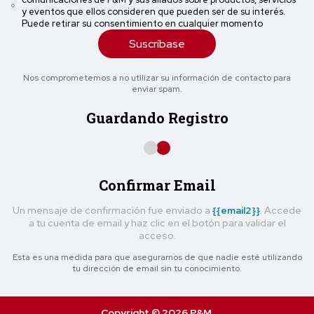
y eventos que ellos consideren que pueden ser de su interés.
Puede retirar su consentimiento en cualquier momento
Suscríbase
Nos comprometemos a no utilizar su información de contacto para
enviar spam.
Guardando Registro
Confirmar Email
Un mensaje de confirmación fue enviado a
{{email2}}
. Accede
a tu cuenta de email y haz clic en el botón para validar el
acceso.
Esta es una medida para que asegurarnos de que nadie esté utilizando
tu dirección de email sin tu conocimiento.
Copyright © 2026 P&M.