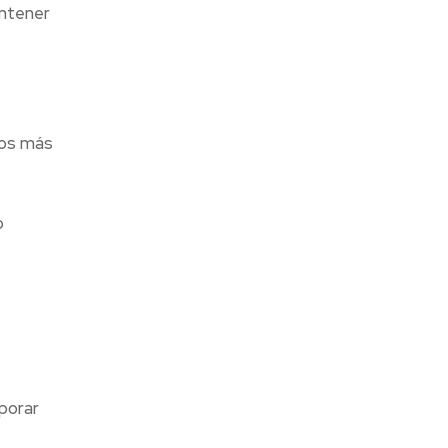
antener
tos más
o
porar