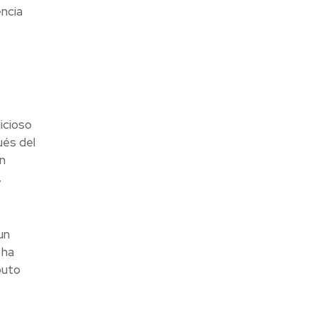
encia
icioso
ués del
n
,
un
 ha
buto