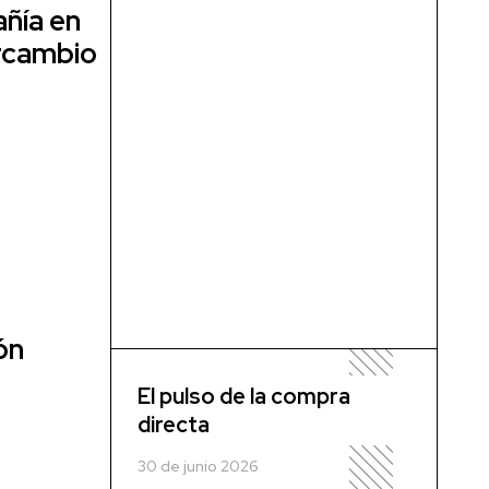
añía en
ercambio
ón
El pulso de la compra
directa
30 de junio 2026