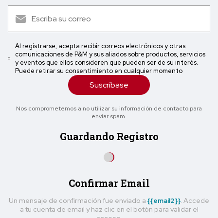
Al registrarse, acepta recibir correos electrónicos y otras
comunicaciones de P&M y sus aliados sobre productos, servicios
y eventos que ellos consideren que pueden ser de su interés.
Puede retirar su consentimiento en cualquier momento
Suscríbase
Nos comprometemos a no utilizar su información de contacto para
enviar spam.
Guardando Registro
Confirmar Email
Un mensaje de confirmación fue enviado a
{{email2}}
. Accede
a tu cuenta de email y haz clic en el botón para validar el
acceso.