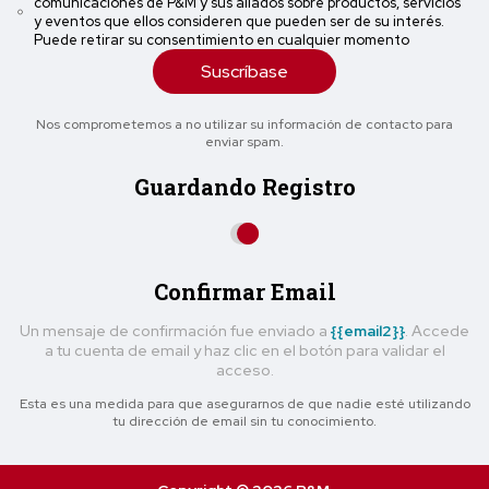
comunicaciones de P&M y sus aliados sobre productos, servicios
y eventos que ellos consideren que pueden ser de su interés.
Puede retirar su consentimiento en cualquier momento
Suscríbase
Nos comprometemos a no utilizar su información de contacto para
enviar spam.
Guardando Registro
Confirmar Email
Un mensaje de confirmación fue enviado a
{{email2}}
. Accede
a tu cuenta de email y haz clic en el botón para validar el
acceso.
Esta es una medida para que asegurarnos de que nadie esté utilizando
tu dirección de email sin tu conocimiento.