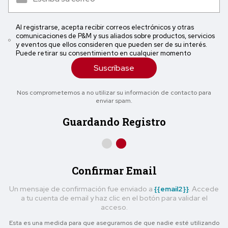
Al registrarse, acepta recibir correos electrónicos y otras
comunicaciones de P&M y sus aliados sobre productos, servicios
y eventos que ellos consideren que pueden ser de su interés.
Puede retirar su consentimiento en cualquier momento
Suscríbase
Nos comprometemos a no utilizar su información de contacto para
enviar spam.
Guardando Registro
Confirmar Email
Un mensaje de confirmación fue enviado a
{{email2}}
. Accede
a tu cuenta de email y haz clic en el botón para validar el
acceso.
Esta es una medida para que asegurarnos de que nadie esté utilizando