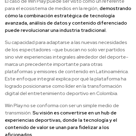
El caso de Win Play puede ser visto como un referente
para el ecosistema de medios en la región,
demostrando
cómo la combinación estratégica de tecnología
avanzada, análisis de datos y contenido diferenciado
puede revolucionar una industria tradicional.
Su capacidad para adaptarse a las nuevas necesidades
de los espectadores -que buscan no solo ver partidos
sino vivir experiencias integrales alrededor del deporte-
marca un precedente importante para otras
plataformas y emisores de contenido en Latinoamérica.
Este enfoque integral explica por qué la plataforma ha
logrado posicionarse como líder en la transformación
digital del entretenimiento deportivo en Colombia.
Win Play no se conforma con ser un simple medio de
transmisión.
Su visión es convertirse en un hub de
experiencias deportivas, donde la tecnología y el
contenido de valor se unan para fidelizar a los
aficionados.