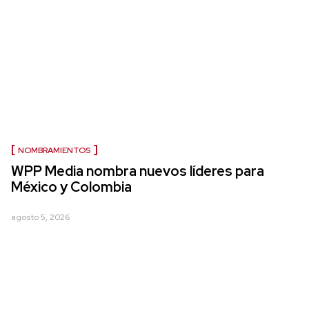
NOMBRAMIENTOS
WPP Media nombra nuevos líderes para
México y Colombia
agosto 5, 2026