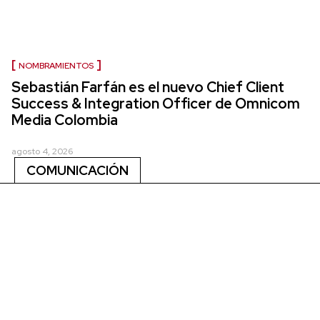
NOMBRAMIENTOS
Sebastián Farfán es el nuevo Chief Client
Success & Integration Officer de Omnicom
Media Colombia
agosto 4, 2026
COMUNICACIÓN