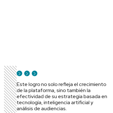
Este logro no solo refleja el crecimiento
de la plataforma, sino también la
efectividad de su estrategia basada en
tecnología, inteligencia artificial y
análisis de audiencias.