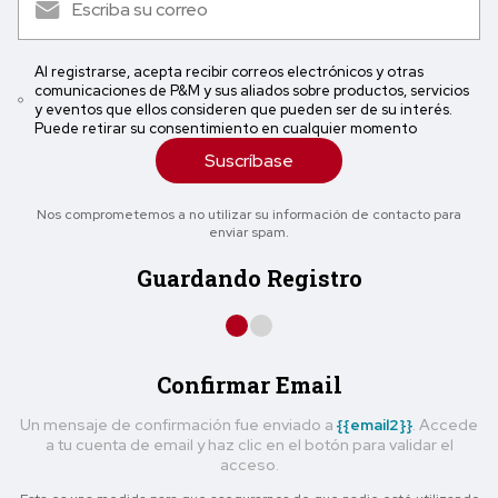
Al registrarse, acepta recibir correos electrónicos y otras
comunicaciones de P&M y sus aliados sobre productos, servicios
y eventos que ellos consideren que pueden ser de su interés.
Puede retirar su consentimiento en cualquier momento
Suscríbase
Nos comprometemos a no utilizar su información de contacto para
enviar spam.
Guardando Registro
Confirmar Email
Un mensaje de confirmación fue enviado a
{{email2}}
. Accede
a tu cuenta de email y haz clic en el botón para validar el
acceso.