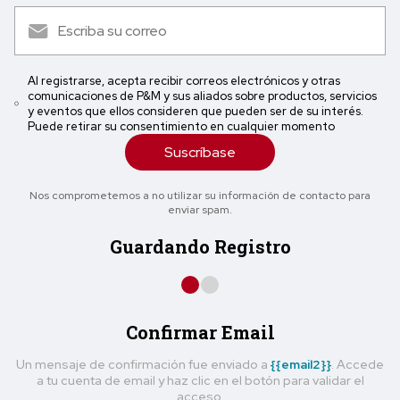
Al registrarse, acepta recibir correos electrónicos y otras
comunicaciones de P&M y sus aliados sobre productos, servicios
y eventos que ellos consideren que pueden ser de su interés.
Puede retirar su consentimiento en cualquier momento
Suscríbase
Nos comprometemos a no utilizar su información de contacto para
enviar spam.
Guardando Registro
Confirmar Email
Un mensaje de confirmación fue enviado a
{{email2}}
. Accede
a tu cuenta de email y haz clic en el botón para validar el
acceso.