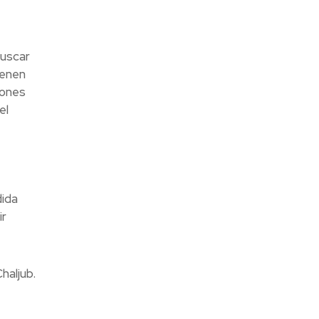
buscar
ienen
iones
el
dida
ir
haljub.