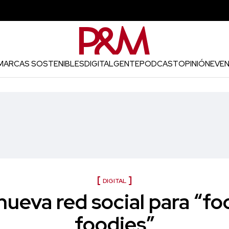
MARCAS SOSTENIBLES
DIGITAL
GENTE
PODCAST
OPINIÓN
EVE
DIGITAL
 nueva red social para “fo
foodies”