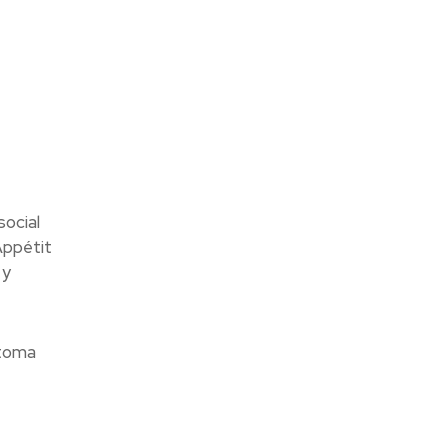
social
Appétit
 y
 toma