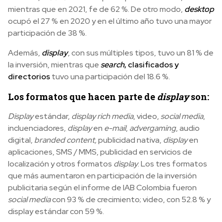
mientras que en 2021, fe de 62 %. De otro modo,
desktop
ocupó el 27 % en 2020 y en el último año tuvo una mayor
participación de 38 %.
Además,
display
, con sus múltiples tipos, tuvo un 81 % de
la inversión, mientras que
search
, clasificados y
directorios
tuvo una participación del 18.6 %.
Los formatos que hacen parte de
display
son:
Display
estándar,
display rich media
, video,
social media
,
incluenciadores,
display
en
e-mail
,
advergaming
, audio
digital,
branded content,
publicidad nativa,
display
en
aplicaciones, SMS / MMS, publicidad en servicios de
localización y otros formatos
display
. Los tres formatos
que más aumentaron en participación de la inversión
publicitaria según el informe de IAB Colombia fueron
social media
con 93 % de crecimiento; video, con 52.8 % y
display estándar con 59 %.