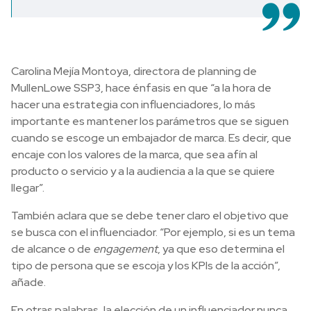
Carolina Mejía Montoya, directora de planning de
MullenLowe SSP3, hace énfasis en que “a la hora de
hacer una estrategia con influenciadores, lo más
importante es mantener los parámetros que se siguen
cuando se escoge un embajador de marca. Es decir, que
encaje con los valores de la marca, que sea afín al
producto o servicio y a la audiencia a la que se quiere
llegar”.
También aclara que se debe tener claro el objetivo que
se busca con el influenciador. “Por ejemplo, si es un tema
de alcance o de
engagement
, ya que eso determina el
tipo de persona que se escoja y los KPIs de la acción”,
añade.
En otras palabras, la elección de un influenciador nunca