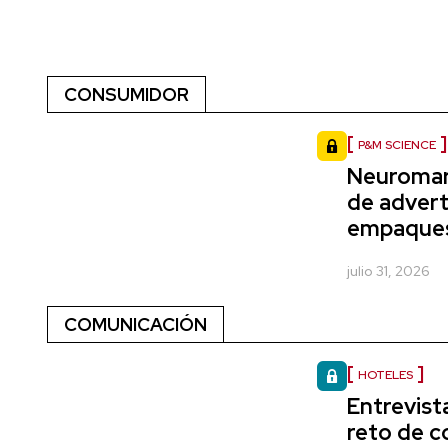
CONSUMIDOR
P&M SCIENCE
Neuromark
de advert
empaque
julio 31, 2026
COMUNICACIÓN
HOTELES
Entrevista
reto de c