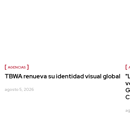
AGENCIAS
TBWA renueva su identidad visual global
"
v
G
agosto 5, 2026
C
ag