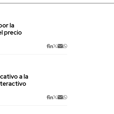
or la
l precio
cativo a la
nteractivo