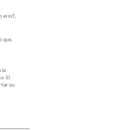
el IoT,
ó que,
 la
». El
rtar su