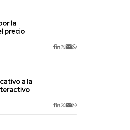
or la
l precio
cativo a la
nteractivo