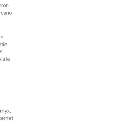
aron
rcano
or
erán
es
 a la
Amyx,
ternet