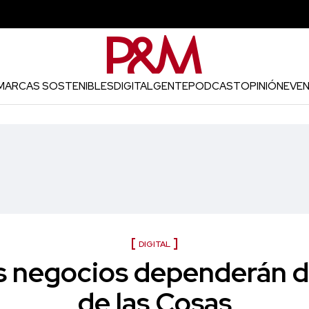
MARCAS SOSTENIBLES
DIGITAL
GENTE
PODCAST
OPINIÓN
EVE
DIGITAL
s negocios dependerán de
de las Cosas