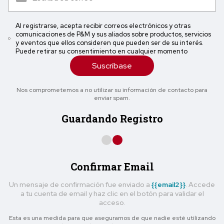
Al registrarse, acepta recibir correos electrónicos y otras
comunicaciones de P&M y sus aliados sobre productos, servicios
y eventos que ellos consideren que pueden ser de su interés.
Puede retirar su consentimiento en cualquier momento
Suscríbase
Nos comprometemos a no utilizar su información de contacto para
enviar spam.
Guardando Registro
Confirmar Email
Un mensaje de confirmación fue enviado a
{{email2}}
. Accede
a tu cuenta de email y haz clic en el botón para validar el
acceso.
Esta es una medida para que asegurarnos de que nadie esté utilizando