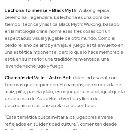
Lechona Tolimense – Black Myth:
Wukong: épica,
ceremonial, legendaria. La lechona es una obra de
tiempo, técnica y mística. Black Myth: Wukong, basado
en la mitología china, honra esas tres cosas con un
espectáculo visual y jugable de otro mundo. Como el
cerdo relleno de arroz y arveja, el juego está envuelto en
una estética imponente, pero lo que lo hace memorable
está en su interior: una tradición reinventada, una
leyenda hecha jugo y fuego.
Champús del Valle – Astro Bot:
dulce, artesanal, con
texturas que sorprenden. El champús, con su mezcla de
maíz, piña, panela y lulo, es un juego sensorial, igual que la
experiencia de Astro Bot: divertida y llena de
descubrimientos que apelan a los sentidos.
“Esta temática busca invitar a los jugadores a verse
reflejados en su identidad cultural”, comentan desde