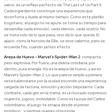
sabor, es un reflejo perfecto de The Last of Us Part II.
Cada ingrediente construye una experiencia que
reconforta y duele al mismo tiempo. Como este platillo
bogotano, el juego no se apura: se toma su tiempo para
desarrollar cada emoción, cada silencio, cada cicatriz. No
se trata solo de lo que pasa, sino de lo que queda. El
ajiaco, como la historia de Ellie, se sirve caliente, pero se
recuerda frío, cuando ya hizo efecto.
Arepa de Huevo – Marvel’s Spider-Man 2:
compacta
pero explosiva. Por fuera, una delicia cotidiana; por
dentro, pura energía. Así es la arepa de huevo, y así es
Marvel’s Spider-Man 2. Lo que parece simple a primera
vista balancearse por la ciudad esconde una experiencia
cargada de historia, emoción y acción trepidante. Cada
combate, cada giro en la trama, es un bocado sorpresivo:
crujiente, jugoso, inolvidable. Como esta joya del Caribe
colombiano, el juego te atrapa desde el primer
mordisco… y siempre quieres otra ronda.