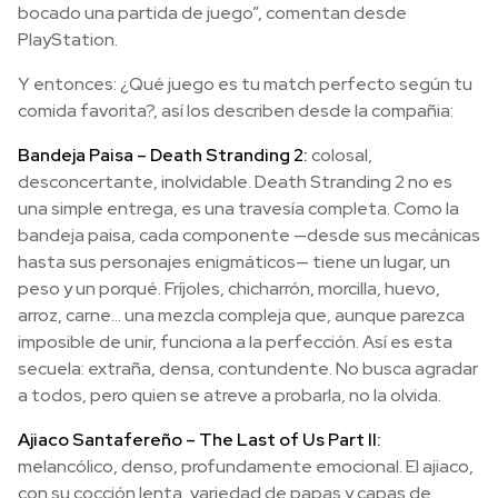
bocado una partida de juego”, comentan desde
PlayStation.
Y entonces: ¿Qué juego es tu match perfecto según tu
comida favorita?, así los describen desde la compañia:
Bandeja Paisa – Death Stranding 2:
colosal,
desconcertante, inolvidable. Death Stranding 2 no es
una simple entrega, es una travesía completa. Como la
bandeja paisa, cada componente —desde sus mecánicas
hasta sus personajes enigmáticos— tiene un lugar, un
peso y un porqué. Fríjoles, chicharrón, morcilla, huevo,
arroz, carne… una mezcla compleja que, aunque parezca
imposible de unir, funciona a la perfección. Así es esta
secuela: extraña, densa, contundente. No busca agradar
a todos, pero quien se atreve a probarla, no la olvida.
Ajiaco Santafereño – The Last of Us Part II:
melancólico, denso, profundamente emocional. El ajiaco,
con su cocción lenta, variedad de papas y capas de