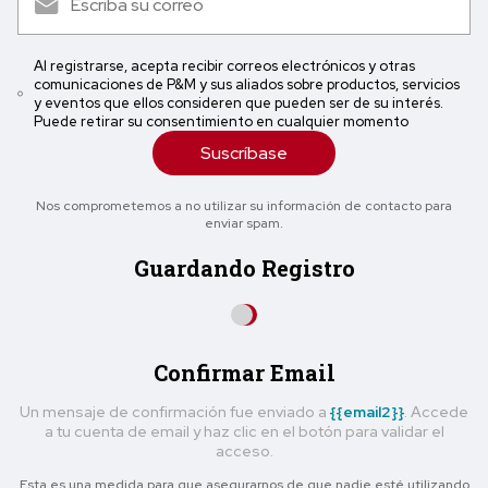
Al registrarse, acepta recibir correos electrónicos y otras
comunicaciones de P&M y sus aliados sobre productos, servicios
y eventos que ellos consideren que pueden ser de su interés.
Puede retirar su consentimiento en cualquier momento
Suscríbase
Nos comprometemos a no utilizar su información de contacto para
enviar spam.
Guardando Registro
Confirmar Email
Un mensaje de confirmación fue enviado a
{{email2}}
. Accede
a tu cuenta de email y haz clic en el botón para validar el
acceso.
Esta es una medida para que asegurarnos de que nadie esté utilizando