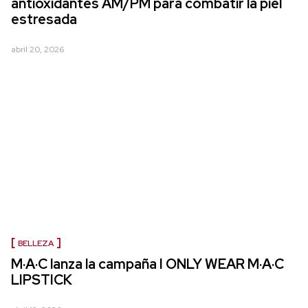
antioxidantes AM/PM para combatir la piel
estresada
abril 20, 2026
BELLEZA
M·A·C lanza la campaña I ONLY WEAR M·A·C
LIPSTICK