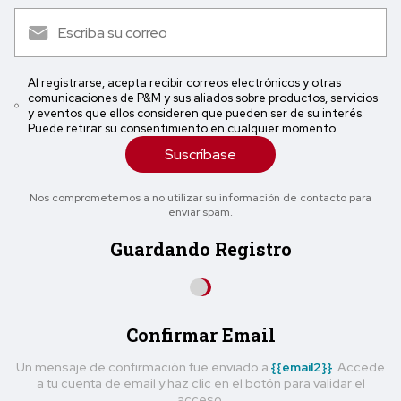
Al registrarse, acepta recibir correos electrónicos y otras
comunicaciones de P&M y sus aliados sobre productos, servicios
y eventos que ellos consideren que pueden ser de su interés.
Puede retirar su consentimiento en cualquier momento
Suscríbase
Nos comprometemos a no utilizar su información de contacto para
enviar spam.
Guardando Registro
Confirmar Email
Un mensaje de confirmación fue enviado a
{{email2}}
. Accede
a tu cuenta de email y haz clic en el botón para validar el
acceso.